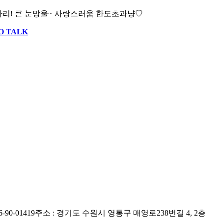
다리! 큰 눈망울~ 사랑스러움 한도초과냥♡
O TALK
90-01419
주소 : 경기도 수원시 영통구 매영로238번길 4, 2층