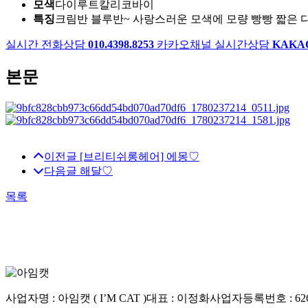
모색
다이루트칼리코바이
특징
크림반 블루반~ 사랑스러운 모색에 모량 빵빵 짧은 
실시간 전화상담
010.4398.8253
카카오채널 실시간상담
KAKA
본문
이전글
[브리티쉬롱헤어] 에몽♡
다음글
해달♡
목록
사업자명 : 아임캣 ( I’M CAT )
대표 : 이정화
사업자등록번호 : 626-