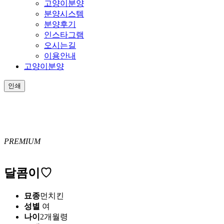
고양이분양
분양시스템
분양후기
인스타그램
오시는길
이용안내
고양이분양
인쇄
PREMIUM
달콤이♡
묘종
먼치킨
성별
여
나이
2개월령