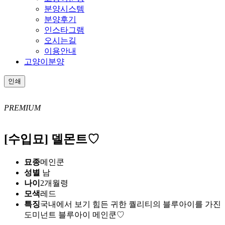
분양시스템
분양후기
인스타그램
오시는길
이용안내
고양이분양
인쇄
PREMIUM
[수입묘] 델몬트♡
묘종
메인쿤
성별
남
나이
2개월령
모색
레드
특징
국내에서 보기 힘든 귀한 퀄리티의 블루아이를 가진
도미넌트 블루아이 메인쿤♡