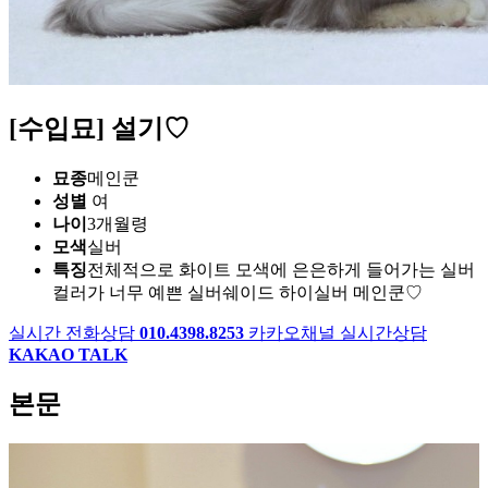
[수입묘] 설기♡
묘종
메인쿤
성별
여
나이
3개월령
모색
실버
특징
전체적으로 화이트 모색에 은은하게 들어가는 실버
컬러가 너무 예쁜 실버쉐이드 하이실버 메인쿤♡
실시간 전화상담
010.4398.8253
카카오채널 실시간상담
KAKAO TALK
본문