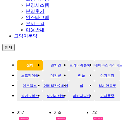
분양시스템
분양후기
인스타그램
오시는길
이용안내
고양이분양
인쇄
전체
먼치킨
브리티쉬숏헤어
네바마스커레이드
노르웨이숲
메인쿤
랙돌
싱가푸라
데본렉스
아메리칸숏헤어
샴
러시안블루
셀커크렉스
아메리칸컬
아비시니안
기타품종
257
256
255
PREMIUM
PREMIUM
PREMIUM