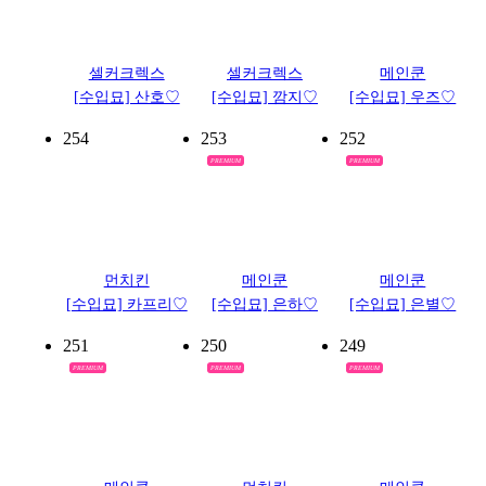
셀커크렉스
셀커크렉스
메인쿤
[수입묘] 산호♡
[수입묘] 깜지♡
[수입묘] 우즈♡
254
253
252
PREMIUM
PREMIUM
먼치킨
메인쿤
메인쿤
[수입묘] 카프리♡
[수입묘] 은하♡
[수입묘] 은별♡
251
250
249
PREMIUM
PREMIUM
PREMIUM